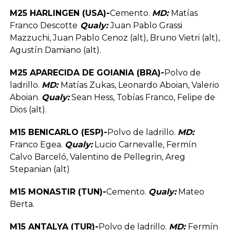
M25 HARLINGEN (USA)-
Cemento.
MD:
Matías
Franco Descotte
Qualy:
Juan Pablo Grassi
Mazzuchi, Juan Pablo Cenoz (alt), Bruno Vietri (alt),
Agustín Damiano (alt).
M25 APARECIDA DE GOIANIA (BRA)-
Polvo de
ladrillo.
MD:
Matías Zukas, Leonardo Aboian, Valerio
Aboian.
Qualy:
Sean Hess, Tobías Franco, Felipe de
Dios (alt).
M15 BENICARLO (ESP)-
Polvo de ladrillo.
MD:
Franco Egea.
Qualy:
Lucio Carnevalle, Fermín
Calvo Barceló, Valentino de Pellegrin, Areg
Stepanian (alt)
M15 MONASTIR (TUN)-
Cemento.
Qualy:
Mateo
Berta.
M15 ANTALYA (TUR)-
Polvo de ladrillo.
MD:
Fermín