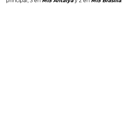
principal, 3 en
M15 Antalya
y 2 en
M15 Brasilia
.