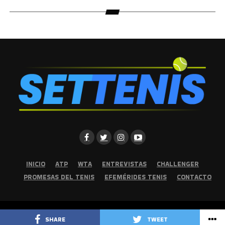
INICIO
ATP
WTA
ENTREVISTAS
CHALLENGER
PROMESAS DEL TENIS
EFEMÉRIDES TENIS
CONTACTO
Copyright © 2026 | Set Tenis | Todos los derechos reservados
SHARE
TWEET