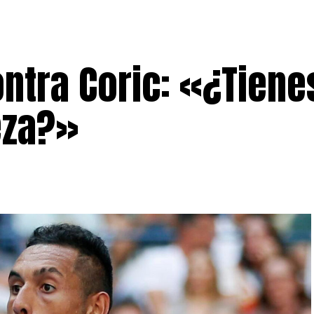
ntra Coric: «¿Tiene
eza?»