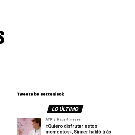
s
Tweets by settenisok
LO ÚLTIMO
ATP
Hace 4 meses
«Quiero disfrutar estos
momentos», Sinner habló trás