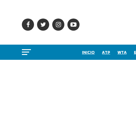
INICIO
ATP
WTA