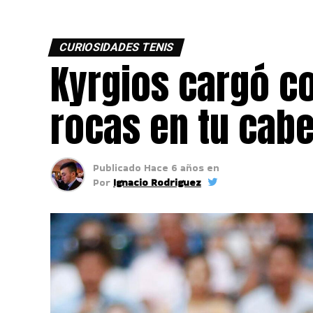
CURIOSIDADES TENIS
Kyrgios cargó co
rocas en tu cab
Publicado
Hace 6 años
en
Por
Ignacio Rodriguez