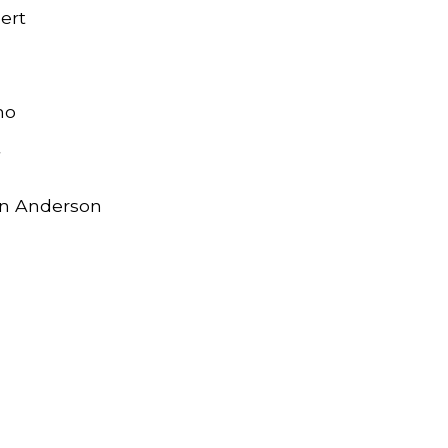
ert
no
vin Anderson