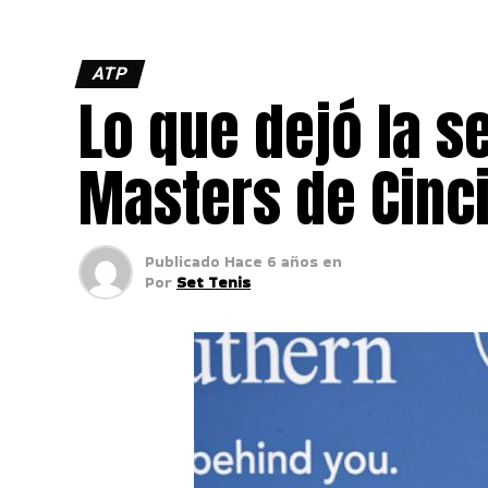
ATP
Lo que dejó la s
Masters de Cinci
Publicado
Hace 6 años
en
Por
Set Tenis