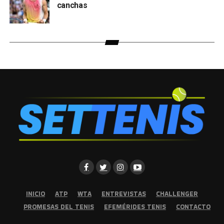
canchas
INICIO
ATP
WTA
ENTREVISTAS
CHALLENGER
PROMESAS DEL TENIS
EFEMÉRIDES TENIS
CONTACTO