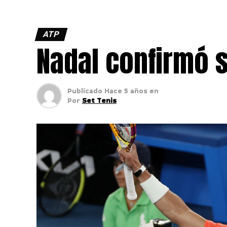
ATP
Nadal confirmó s
Publicado
Hace 5 años
en
Por
Set Tenis