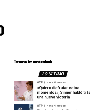
o
Tweets by settenisok
LO ÚLTIMO
ATP
Hace 4 meses
«Quiero disfrutar estos
momentos», Sinner habló trás
una nueva victoria
ATP
Hace 4 meses