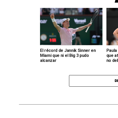
El récord de Jannik Sinner en
Paula
Miami que ni el Big 3 pudo
que a
alcanzar
no deb
D