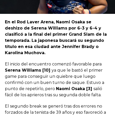
En el Rod Laver Arena, Naomi Osaka se
deshizo de Serena Williams por 6-3 y 6-4 y
clasificó a la final del primer Grand Slam de la
temporada. La japonesa buscará su segundo
título en esa ciudad ante Jennifer Brady o
Karolina Muchova.
El inicio del encuentro comenzó favorable para
Serena Williams [10]
ya que le bastó el primer
game para conseguir un quiebre que luego
confirmó con un buen turno de saque. Estuvo a
punto de repetirlo, pero
Naomi Osaka [3]
salió
fácil de los aprieros tras su segunda doble falta.
El segundo break se generó tras dos errores no
forzados de la tenista de 39 años y eso favoreció a