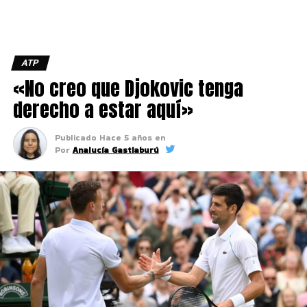
ATP
«No creo que Djokovic tenga
derecho a estar aquí»
Publicado
Hace 5 años
en
Por
Analucía Gastiaburú