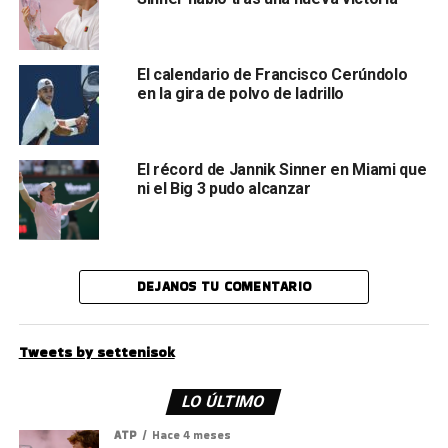
El calendario de Francisco Cerúndolo
en la gira de polvo de ladrillo
El récord de Jannik Sinner en Miami que
ni el Big 3 pudo alcanzar
DEJANOS TU COMENTARIO
Tweets by settenisok
LO ÚLTIMO
ATP
Hace 4 meses