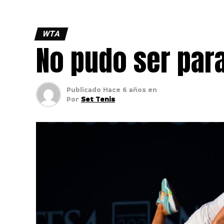
WTA
No pudo ser par
Publicado
Hace 6 años
en
Por
Set Tenis