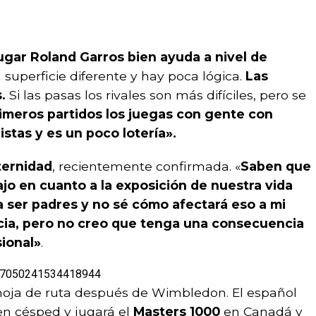
ugar Roland Garros bien ayuda a nivel de
 superficie diferente y hay poca lógica.
Las
.
Si las pasas los rivales son más difíciles, pero se
imeros partidos los juegas con gente con
istas y es un poco lotería».
ternidad
, recientemente confirmada. «
Saben que
jo en cuanto a la exposición de nuestra vida
a ser padres y no sé cómo afectará eso a mi
cia, pero no creo que tenga una consecuencia
sional»
.
1537050241534418944
hoja de ruta después de Wimbledon. El español
n césped y jugará el
Masters 1000
en Canadá y