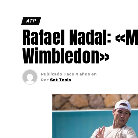
ATP
Rafael Nadal: «M
Wimbledon»
Publicado
Hace 4 años
en
Por
Set Tenis