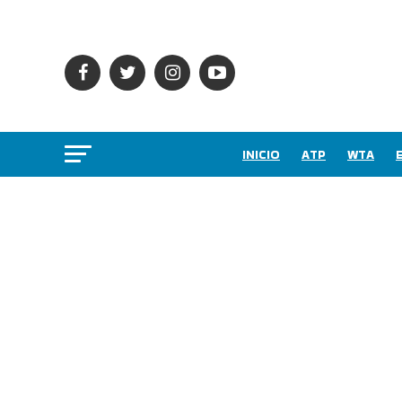
INICIO
ATP
WTA