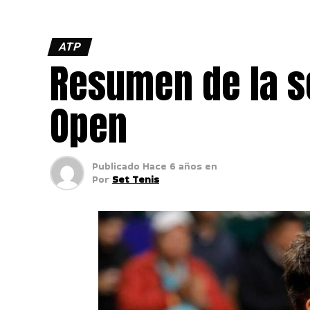
ATP
Resumen de la s
Open
Publicado
Hace 6 años
en
Por
Set Tenis