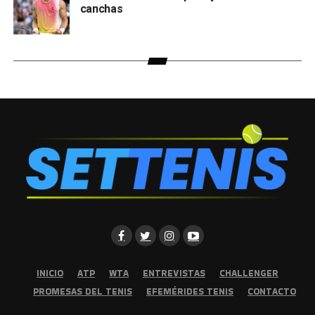
canchas
INICIO
ATP
WTA
ENTREVISTAS
CHALLENGER
PROMESAS DEL TENIS
EFEMÉRIDES TENIS
CONTACTO