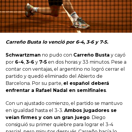
Carreño Busta lo venció por 6-4, 3-6 y 7-5.
Schwartzman
no pudo con
Carreño Busta
y cayó
por
6-4
,
3-6
y
7-5
en dos horas y 33 minutos. Pese a
contar con ventajas, el argentino no logró cerrar el
partido y quedó eliminado del Abierto de
Barcelona. Por su parte,
el español deberá
enfrentar a Rafael Nadal en semifinales
.
Con un ajustado comienzo, el partido se mantuvo
en igualdad hasta el 3-3.
Ambos jugadores se
veían firmes y con un gran juego
. Diego
consiguió su primer quiebre para lograr el 3-4
parcial, pero minutos después, Carreño hacía lo