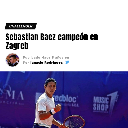
CHALLENGER
Sebastian Baez campeón en
Zagreb
Publicado
Hace 5 años
en
Por
Ignacio Rodriguez