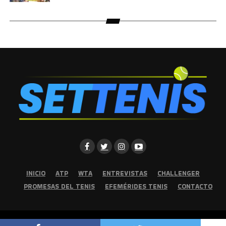
INICIO
ATP
WTA
ENTREVISTAS
CHALLENGER
PROMESAS DEL TENIS
EFEMÉRIDES TENIS
CONTACTO
Copyright © 2026 | Set Tenis | Todos los derechos reservados