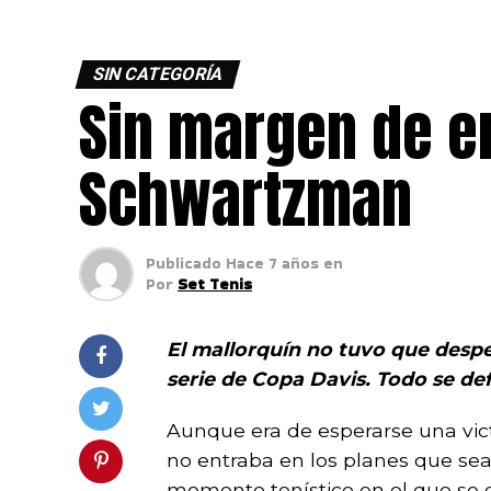
SIN CATEGORÍA
Sin margen de er
Schwartzman
Publicado
Hace 7 años
en
Por
Set Tenis
El mallorquín no tuvo que despei
serie de Copa Davis. Todo se defi
Aunque era de esperarse una vic
no entraba en los planes que sea
momento tenístico en el que se 