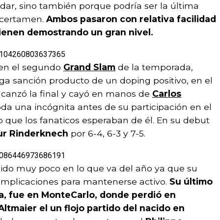
dar, sino también porque podría ser la última
 certamen.
Ambos pasaron con relativa facilidad
vienen demostrando un gran nivel.
927104260803637365
n en el segundo
Grand Slam
de la temporada,
arga sanción producto de un doping positivo, en el
lcanzó la final y cayó en manos de
Carlos
a toda una incógnita antes de su participación en el
lo que los fanaticos esperaban de él. En su debut
ur Rinderknech
por 6-4, 6-3 y 7-5.
927086446973686191
ido muy poco en lo que va del año ya que su
complicaciones para mantenerse activo.
Su último
ia, fue en MonteCarlo, donde perdió en
ltmaier el un flojo partido del nacido en