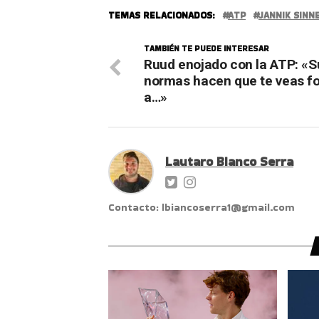
TEMAS RELACIONADOS:
ATP
JANNIK SINN
TAMBIÉN TE PUEDE INTERESAR
Ruud enojado con la ATP: «S
normas hacen que te veas f
a…»
Lautaro Bianco Serra
Contacto: lbiancoserra1@gmail.com