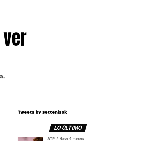
 ver
a.
Tweets by settenisok
LO ÚLTIMO
ATP
Hace 4 meses