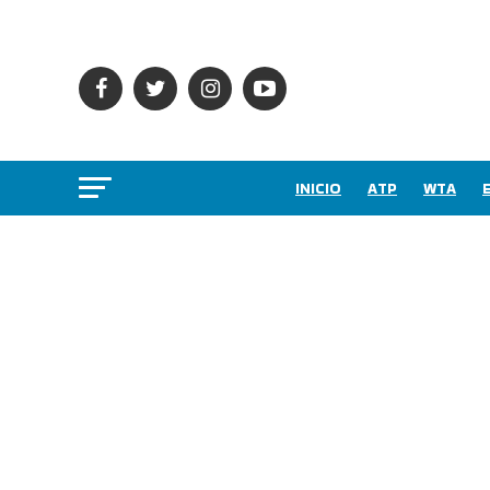
INICIO
ATP
WTA