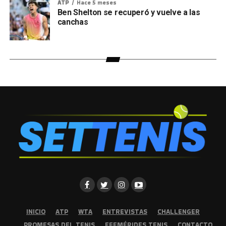
ATP
Hace 5 meses
Ben Shelton se recuperó y vuelve a las
canchas
INICIO
ATP
WTA
ENTREVISTAS
CHALLENGER
PROMESAS DEL TENIS
EFEMÉRIDES TENIS
CONTACTO