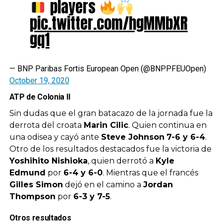
players
pic.twitter.com/hgMMbXR
gq1
— BNP Paribas Fortis European Open (@BNPPFEUOpen)
October 19, 2020
ATP de Colonia II
Sin dudas que el gran batacazo de la jornada fue la
derrota del croata
Marin Cilic
. Quien continua en
una odisea y cayó ante
Steve Johnson
7-6 y 6-4
.
Otro de los resultados destacados fue la victoria de
Yoshihito Nishioka
, quien derrotó a
Kyle
Edmund
por
6-4 y 6-0
. Mientras que el francés
Gilles Simon
dejó en el camino a
Jordan
Thompson
por
6-3 y 7-5
.
Otros resultados