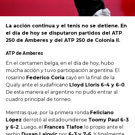
La acción continua y el tenis no se detiene. En
el día de hoy se disputaron partidos del ATP
250 de Amberes y del ATP 250 de Colonia II.
ATP de Amberes
En el certamen belga, en el día de hoy, hubo
mucha acción y tuvo participación argentina. El
rosarino
Federico Coria
cayó en la final de la
Qualy ante el sudafricano
Lloyd Lloris
6-4 y 6-0
.
De esta manera el argentino no pudo entrar al
cuadro principal de torneo.
Mientras que, por la primera ronda
Feliciano
López
derrotó al estadounidense
Toomy Paul
6-3
y 6-2
. Luego, el
Frances Tiafoe
lo propio ante el
serbio
Dusan Lajovic
por
6-3 y 7-6
. Y finalmente,