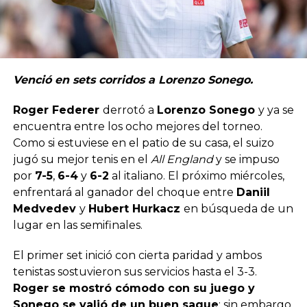
Venció en sets corridos a Lorenzo Sonego.
Roger Federer
derrotó a
Lorenzo Sonego
y ya se
encuentra entre los ocho mejores del torneo.
Como si estuviese en el patio de su casa, el suizo
jugó su mejor tenis en el
All England
y se impuso
por
7-5
,
6-4
y
6-2
al italiano. El próximo miércoles,
enfrentará al ganador del choque entre
Daniil
Medvedev
y
Hubert Hurkacz
en búsqueda de un
lugar en las semifinales.
El primer set inició con cierta paridad y ambos
tenistas sostuvieron sus servicios hasta el 3-3.
Roger se mostró cómodo con su juego y
Sonego se valió de un buen saque
; sin embargo,