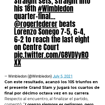
Straight sets, straight into
his 18th
#Wimbledon
quarter-final…
@rogerfederer
beats
Lorenzo Sonego 7-5, 6-4,
6-2 to reach the last eight
on Centre Court
pic.twitter.com/G8VDVyR0
XX
— Wimbledon (@Wimbledon)
July 5, 2021
Con este resultado, acanzó los 105 triunfos en
el presente Grand Slam y jugará los cuartos de
final por décimo octava vez en su carrera
.
Respecto al encuentro, al finalizar el partido,
comentó: “
Lorenzo siempre es peligroso, pero