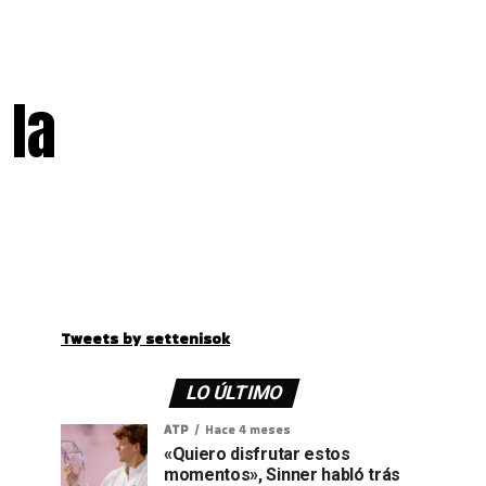
 la
Tweets by settenisok
LO ÚLTIMO
ATP
Hace 4 meses
«Quiero disfrutar estos
momentos», Sinner habló trás