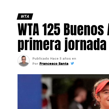
WTA
WTA 125 Buenos A
primera jornada
Publicado
Hace 5 años
en
Por
Francesco Santa