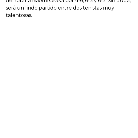
derrotar a Naomi Osaka por 4-6, 6-3 y 6-3. Sin duda,
será un lindo partido entre dos tenistas muy
talentosas.