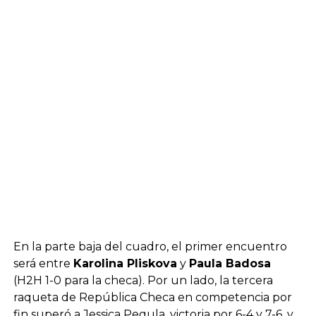
En la parte baja del cuadro, el primer encuentro
será entre
Karolina Pliskova
y
Paula Badosa
(H2H 1-0 para la checa). Por un lado, la tercera
raqueta de República Checa en competencia por
fin superó a Jessica Pegula, victoria por 6-4 y 7-6, y