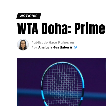
NOTICIAS
WTA Doha: Primer
Publicado
Hace 5 años
en
Por
Analucía Gastiaburú