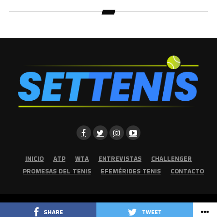
INICIO
ATP
WTA
ENTREVISTAS
CHALLENGER
PROMESAS DEL TENIS
EFEMÉRIDES TENIS
CONTACTO
Copyright © 2026 | Set Tenis | Todos los derechos reservados
SHARE
TWEET