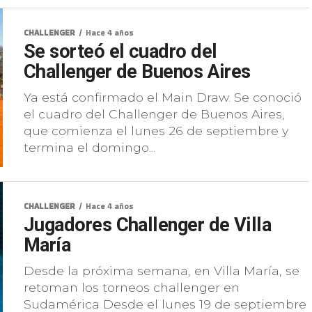
CHALLENGER
Hace 4 años
Se sorteó el cuadro del
Challenger de Buenos Aires
Ya está confirmado el Main Draw. Se conoció
el cuadro del Challenger de Buenos Aires,
que comienza el lunes 26 de septiembre y
termina el domingo...
CHALLENGER
Hace 4 años
Jugadores Challenger de Villa
María
Desde la próxima semana, en Villa María, se
retoman los torneos challenger en
Sudamérica Desde el lunes 19 de septiembre