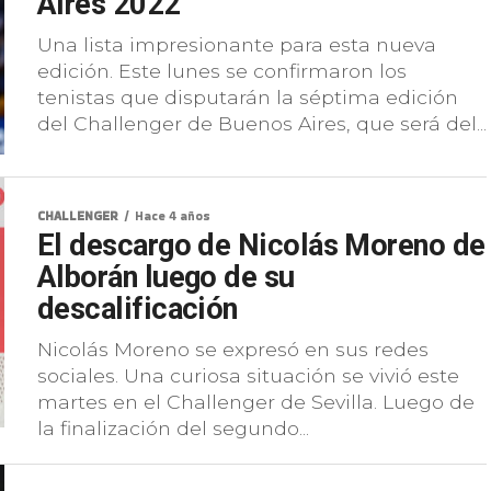
Aires 2022
Una lista impresionante para esta nueva
edición. Este lunes se confirmaron los
tenistas que disputarán la séptima edición
del Challenger de Buenos Aires, que será del...
CHALLENGER
Hace 4 años
El descargo de Nicolás Moreno de
Alborán luego de su
descalificación
Nicolás Moreno se expresó en sus redes
sociales. Una curiosa situación se vivió este
martes en el Challenger de Sevilla. Luego de
la finalización del segundo...