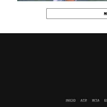
M
INICIO
ATP
WTA
E