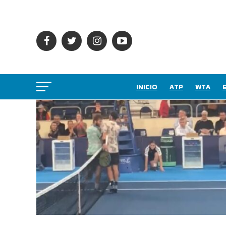
INICIO
ATP
WTA