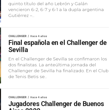
quinto título del año Lebrón y Galán
vencieron 6-2, 6-7 y 6-1 a la dupla argentina
Gutiérrez –...
CHALLENGER
Hace 4 años
Final española en el Challenger de
Sevilla
En el Challenger de Sevilla se confimaron los
dos finalistas. La anteúltima jornada del
Challenger de Sevilla ha finalizado. En el Club
de Tenis Betis se...
CHALLENGER
Hace 4 años
Jugadores Challenger de Buenos