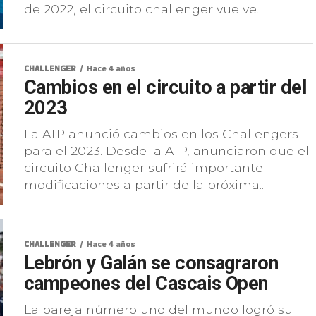
de 2022, el circuito challenger vuelve...
CHALLENGER
Hace 4 años
Cambios en el circuito a partir del
2023
La ATP anunció cambios en los Challengers
para el 2023. Desde la ATP, anunciaron que el
circuito Challenger sufrirá importante
modificaciones a partir de la próxima...
CHALLENGER
Hace 4 años
Lebrón y Galán se consagraron
campeones del Cascais Open
La pareja número uno del mundo logró su