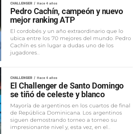
CHALLENGER
Hace 4 años
Pedro Cachín, campeón y nuevo
mejor ranking ATP
El cordobés y un año extraordinario que lo
ubica entre los 70 mejores del mundo. Pedro
Cachín es sin lugar a dudas uno de los
jugadores...
CHALLENGER
Hace 4 años
El Challenger de Santo Domingo
se tiñó de celeste y blanco
Mayoría de argentinos en los cuartos de final
de República Dominicana. Los argentinos
siguen demostrando torneo a torneo su
impresionante nivel y, esta vez, en el...