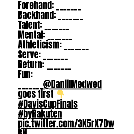
Forehand: _______
Backhand: _______
Talent: _______
Mental: _______
Athleticism: _______
Serve: _______
Return: _______
Fun:
_______
@DaniilMedwed
goes first
#DavisCupFinals
#byRakuten
pic.twitter.com/3K5rX7Dw
BN