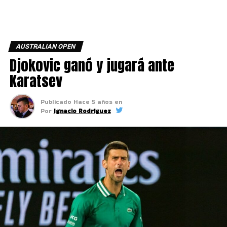
AUSTRALIAN OPEN
Djokovic ganó y jugará ante
Karatsev
Publicado
Hace 5 años
en
Por
Ignacio Rodriguez