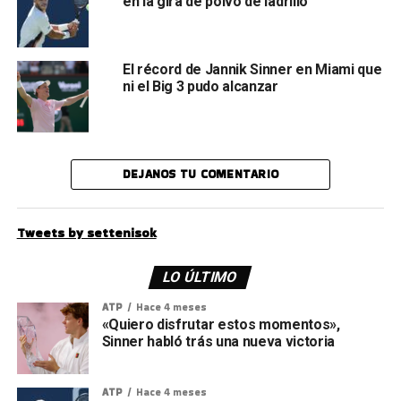
en la gira de polvo de ladrillo
El récord de Jannik Sinner en Miami que
ni el Big 3 pudo alcanzar
DEJANOS TU COMENTARIO
Tweets by settenisok
LO ÚLTIMO
ATP
Hace 4 meses
«Quiero disfrutar estos momentos»,
Sinner habló trás una nueva victoria
ATP
Hace 4 meses