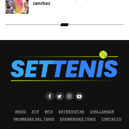
canchas
INICIO
ATP
WTA
ENTREVISTAS
CHALLENGER
PROMESAS DEL TENIS
EFEMÉRIDES TENIS
CONTACTO