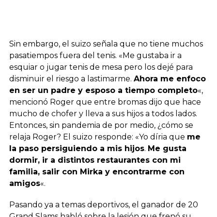
Sin embargo, el suizo señala que no tiene muchos
pasatiempos fuera del tenis. «Me gustaba ir a
esquiar o jugar tenis de mesa pero los dejé para
disminuir el riesgo a lastimarme.
Ahora me enfoco
en ser un padre y esposo a tiempo completo
«,
mencionó Roger que entre bromas dijo que hace
mucho de chofer y lleva a sus hijos a todos lados.
Entonces, sin pandemia de por medio, ¿cómo se
relaja Roger? El suizo responde: «Yo díria que
me
la paso persiguiendo a mis hijos
.
Me gusta
dormir, ir a distintos restaurantes con mi
familia, salir con Mirka y encontrarme con
amigos
«.
Pasando ya a temas deportivos, el ganador de 20
Grand Slams habló sobre la lesión que frenó su