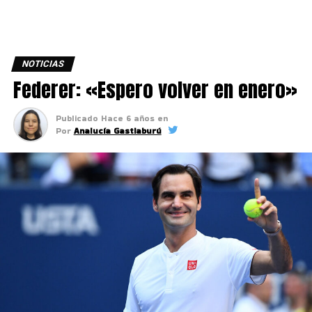
NOTICIAS
Federer: «Espero volver en enero»
Publicado
Hace 6 años
en
Por
Analucía Gastiaburú