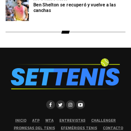
Ben Shelton se recuperó y vuelve a las
canchas
INICIO
ATP
WTA
ENTREVISTAS
CHALLENGER
PROMESAS DEL TENIS
EFEMÉRIDES TENIS
CONTACTO