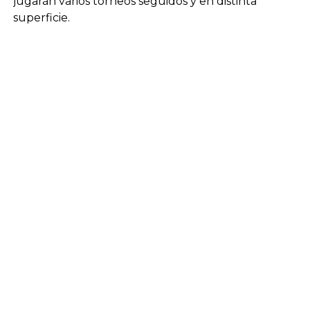
jugarán varios torneos seguidos y en distinta
superficie.