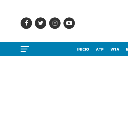
INICIO
ATP
WTA