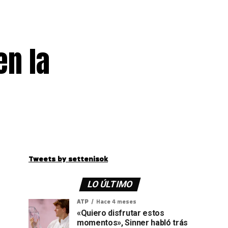
en la
Tweets by settenisok
LO ÚLTIMO
ATP
Hace 4 meses
«Quiero disfrutar estos
momentos», Sinner habló trás