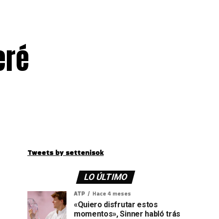
eré
Tweets by settenisok
LO ÚLTIMO
ATP
Hace 4 meses
«Quiero disfrutar estos
momentos», Sinner habló trás