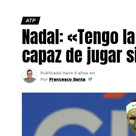
ATP
Nadal: «Tengo la
capaz de jugar s
Publicado
Hace 5 años
en
Por
Francesco Santa