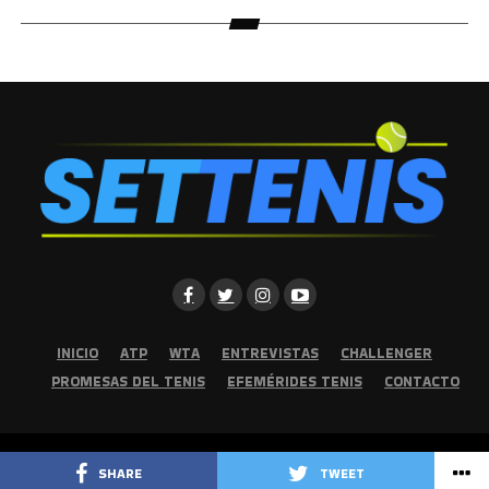
INICIO
ATP
WTA
ENTREVISTAS
CHALLENGER
PROMESAS DEL TENIS
EFEMÉRIDES TENIS
CONTACTO
Copyright © 2026 | Set Tenis | Todos los derechos reservados
SHARE
TWEET