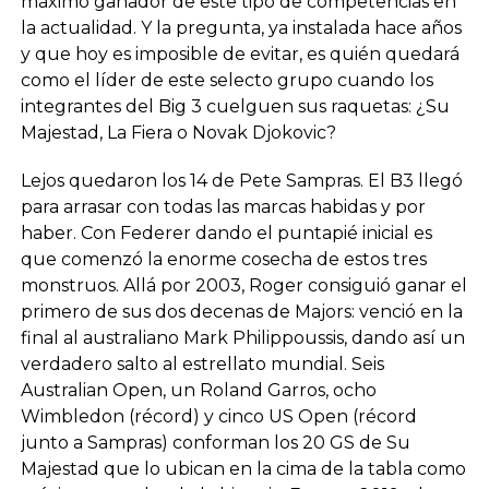
máximo ganador de este tipo de competencias en
la actualidad. Y la pregunta, ya instalada hace años
y que hoy es imposible de evitar, es quién quedará
como el líder de este selecto grupo cuando los
integrantes del Big 3 cuelguen sus raquetas: ¿Su
Majestad, La Fiera o Novak Djokovic?
Lejos quedaron los 14 de Pete Sampras. El B3 llegó
para arrasar con todas las marcas habidas y por
haber. Con Federer dando el puntapié inicial es
que comenzó la enorme cosecha de estos tres
monstruos. Allá por 2003, Roger consiguió ganar el
primero de sus dos decenas de Majors: venció en la
final al australiano Mark Philippoussis, dando así un
verdadero salto al estrellato mundial. Seis
Australian Open, un Roland Garros, ocho
Wimbledon (récord) y cinco US Open (récord
junto a Sampras) conforman los 20 GS de Su
Majestad que lo ubican en la cima de la tabla como