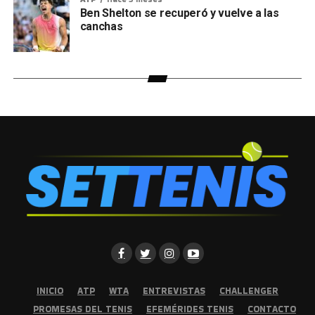
Ben Shelton se recuperó y vuelve a las
canchas
INICIO
ATP
WTA
ENTREVISTAS
CHALLENGER
PROMESAS DEL TENIS
EFEMÉRIDES TENIS
CONTACTO