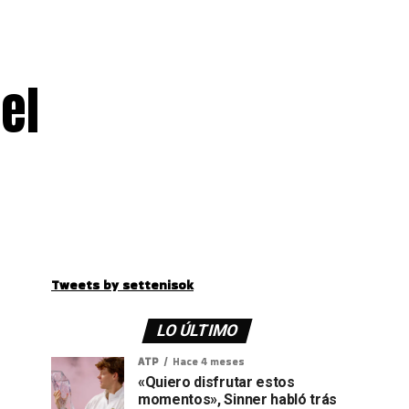
el
Tweets by settenisok
LO ÚLTIMO
ATP
Hace 4 meses
«Quiero disfrutar estos
momentos», Sinner habló trás