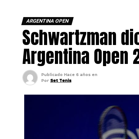
ARGENTINA OPEN
Schwartzman dio
Argentina Open 
Publicado
Hace 6 años
en
Por
Set Tenis