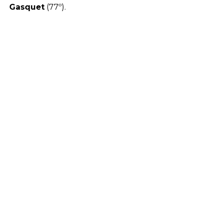
Gasquet
(77º).