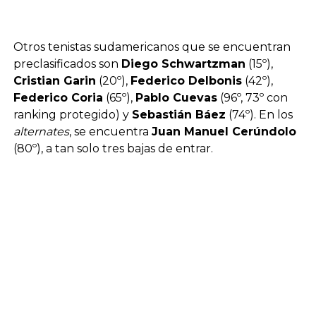
Otros tenistas sudamericanos que se encuentran
preclasificados son
Diego Schwartzman
(15º),
Cristian Garin
(20º),
Federico Delbonis
(42º),
Federico Coria
(65º),
Pablo Cuevas
(96º, 73º con
ranking protegido) y
Sebastián Báez
(74º). En los
alternates
, se encuentra
Juan Manuel Cerúndolo
(80º), a tan solo tres bajas de entrar.