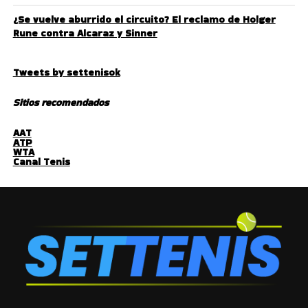
¿Se vuelve aburrido el circuito? El reclamo de Holger
Rune contra Alcaraz y Sinner
Tweets by settenisok
Sitios recomendados
AAT
ATP
WTA
Canal Tenis