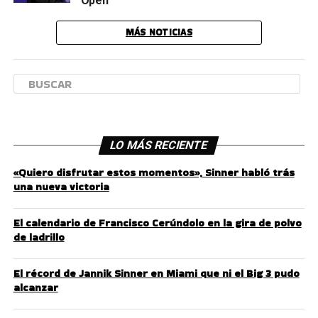
Open
MÁS NOTICIAS
LO MÁS RECIENTE
«Quiero disfrutar estos momentos», Sinner habló trás
una nueva victoria
El calendario de Francisco Cerúndolo en la gira de polvo
de ladrillo
El récord de Jannik Sinner en Miami que ni el Big 3 pudo
alcanzar