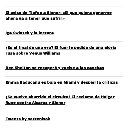
El aviso de Tiafoe a Sinner: «El que quiera ganarme
ahora va a tener que sufrir»
Iga Swiatek y la lectura
¿Es el final de una era? El fuerte pedido de una gloria
rusa sobre Venus Williams
Ben Shelton se recuperó y vuelve a las canchas
Emma Raducanu es baja en Miami y despierta críticas
¿Se vuelve aburrido el circuito? El reclamo de Holger
Rune contra Alcaraz y Sinner
Tweets by settenisok