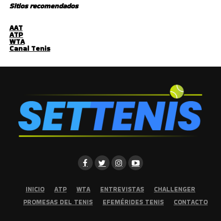
Sitios recomendados
AAT
ATP
WTA
Canal Tenis
INICIO
ATP
WTA
ENTREVISTAS
CHALLENGER
PROMESAS DEL TENIS
EFEMÉRIDES TENIS
CONTACTO