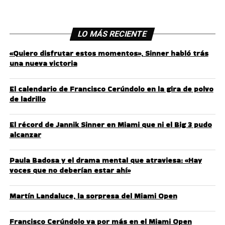
LO MÁS RECIENTE
«Quiero disfrutar estos momentos», Sinner habló trás
una nueva victoria
El calendario de Francisco Cerúndolo en la gira de polvo
de ladrillo
El récord de Jannik Sinner en Miami que ni el Big 3 pudo
alcanzar
Paula Badosa y el drama mental que atraviesa: «Hay
voces que no deberían estar ahí»
Martín Landaluce, la sorpresa del Miami Open
Francisco Cerúndolo va por más en el Miami Open