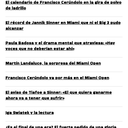
El calendario de Francisco Cerúndolo en la gira de polvo
de ladrillo
El récord de Jannik Sinner en Miami que ni el Big 3 pudo
alcanzar
Paula Badosa y el drama mental que atraviesa: «Hay
voces que no deberían estar ahí»
Martín Landaluce, la sorpresa del Miami Open
Francisco Cerúndolo va por más en el Miami Open
El aviso de Tiafoe a Sinner: «El que quiera ganarme
ahora va a tener que sufrir»
Iga Swiatek y la lectura
¿Es el final de una era? El fuerte pedido de una gloria