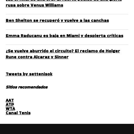
rusa sobre Venus Williams
Ben Shelton se recuperó y vuelve a las canchas
Emma Raducanu es baja en Miami y despierta críticas
¿Se vuelve aburrido el circuito? El reclamo de Holger
Rune contra Alcaraz y Sinner
Tweets by settenisok
Sitios recomendados
AAT
ATP
WTA
Canal Tenis